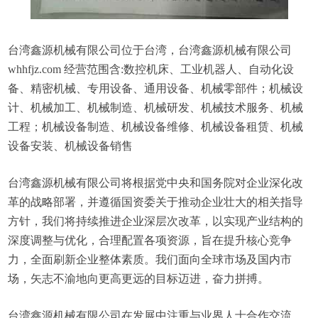
台湾鑫源机械有限公司位于台湾，台湾鑫源机械有限公司
whhfjz.com 经营范围含:数控机床、工业机器人、自动化设
备、精密机械、专用设备、通用设备、机械零部件；机械设
计、机械加工、机械制造、机械研发、机械技术服务、机械
工程；机械设备制造、机械设备维修、机械设备租赁、机械
设备安装、机械设备销售
台湾鑫源机械有限公司将根据党中央和国务院对企业深化改
革的战略部署，并遵循国资委关于推动企业壮大的相关指导
方针，我们将持续推进企业深层次改革，以实现产业结构的
深度调整与优化，合理配置各项资源，旨在提升核心竞争
力，全面刷新企业整体素质。我们面向全球市场及国内市
场，矢志不渝地向更高更远的目标迈进，奋力拼搏。
台湾鑫源机械有限公司在发展中注重与业界人士合作交流，