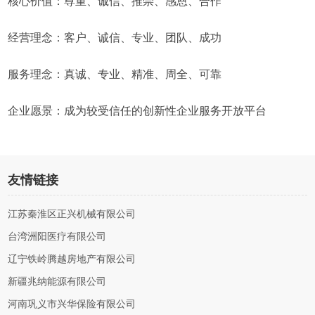
核心价值：尊重、诚信、推崇、感恩、合作
经营理念：客户、诚信、专业、团队、成功
服务理念：真诚、专业、精准、周全、可靠
企业愿景：成为较受信任的创新性企业服务开放平台
友情链接
江苏秦淮区正兴机械有限公司
台湾洲阳医疗有限公司
辽宁铁岭腾越房地产有限公司
新疆兆纳能源有限公司
河南巩义市兴华保险有限公司